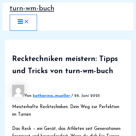
Zum
turn-wm-buch
Inhalt
springen
MAIN
MENU
Recktechniken meistern: Tipps
und Tricks von turn-wm-buch
Von
katharina_mueller
/
26. Juni 2025
Meisterhafte Recktechniken: Dein Weg zur Perfektion
im Turnen
Das Reck – ein Gerät, das Athleten seit Generationen